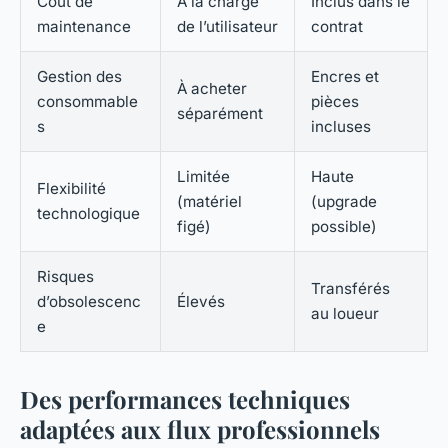
Coût de
A la charge
Inclus dans le
maintenance
de l’utilisateur
contrat
Gestion des
Encres et
À acheter
consommable
pièces
séparément
s
incluses
Limitée
Haute
Flexibilité
(matériel
(upgrade
technologique
figé)
possible)
Risques
Transférés
d’obsolescenc
Élevés
au loueur
e
Des performances techniques
adaptées aux flux professionnels