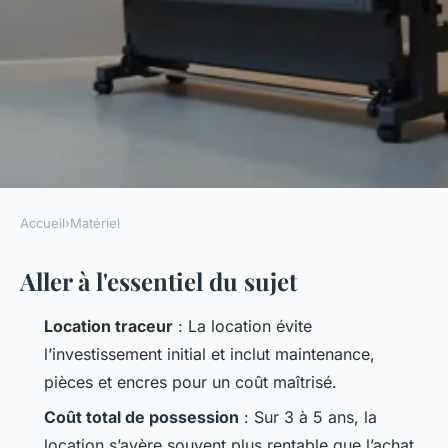
Accueil
›
Matériel
MATÉRIEL
Aller à l'essentiel du sujet
Pourquoi opter pour la
location d'un traceur grand
Location traceur
: La location évite
format ?
l’investissement initial et inclut maintenance,
pièces et encres pour un coût maîtrisé.
Séraphine
•
08/06/2026 16:27
•
10 min de lecture
Coût total de possession
: Sur 3 à 5 ans, la
location s’avère souvent plus rentable que l’achat