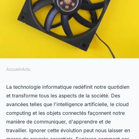
Accueil
›
Actu
ACTU
Comment la technologie
La technologie informatique redéfinit notre quotidien
et transforme tous les aspects de la société. Des
informatique transforme la
avancées telles que l'intelligence artificielle, le cloud
société que vous ne pouvez pas
computing et les objets connectés façonnent notre
ignorer
manière de communiquer, d'apprendre et de
travailler. Ignorer cette évolution peut nous laisser en
Tom
•
9 octobre 2024
•
10 min de lecture