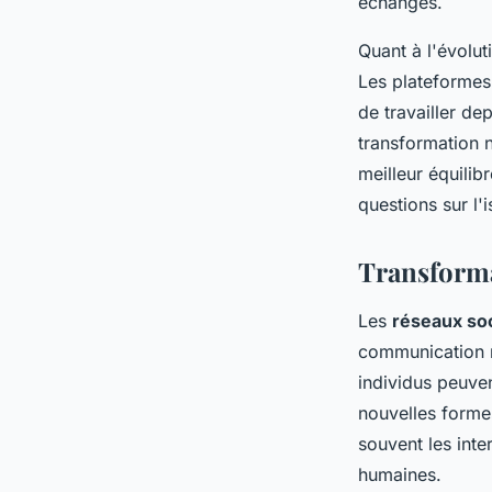
échanges.
Quant à l'évolut
Les plateformes
de travailler de
transformation 
meilleur équilib
questions sur l'
Transforma
Les
réseaux so
communication n
individus peuven
nouvelles forme
souvent les inte
humaines.