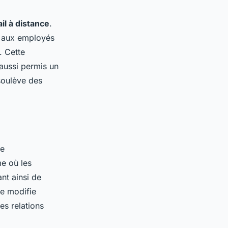
ail à distance
.
t aux employés
. Cette
aussi permis un
 soulève des
ne
me où les
nt ainsi de
e modifie
es relations