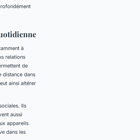
e profondément
quotidienne
otamment à
s relations
ermettent de
ne distance dans
ut ainsi altérer
ociales. Ils
vent aussi
ux appareils
ve dans les