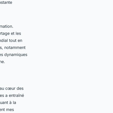
nstante
mation.
tage et les
dial tout en
fis, notamment
ces dynamiques
ne.
au cœur des
es a entraîné
uant à la
ment mes