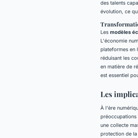
des talents cap
évolution, ce q
Transformati
Les
modèles éc
L'économie numé
plateformes en l
réduisant les co
en matière de r
est essentiel p
Les implic
À l'ère numériq
préoccupations é
une collecte ma
protection de l