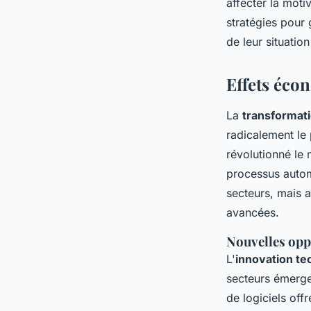
affecter la moti
stratégies pour
de leur situati
Effets éco
La
transformat
radicalement le 
révolutionné le 
processus autom
secteurs, mais 
avancées.
Nouvelles opp
L'
innovation te
secteurs émergen
de logiciels off