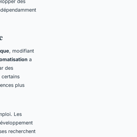
velopper des
, indépendamment
e
ique
, modifiant
omatisation
a
ar des
 certains
tences plus
ploi. Les
e développement
ises recherchent