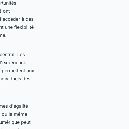
rtunités
) ont
 d'accéder à des
 une flexibilité
me.
central. Les
 l'expérience
s permettent aux
ndividuels des
mes d'égalité
s ou la même
 numérique peut