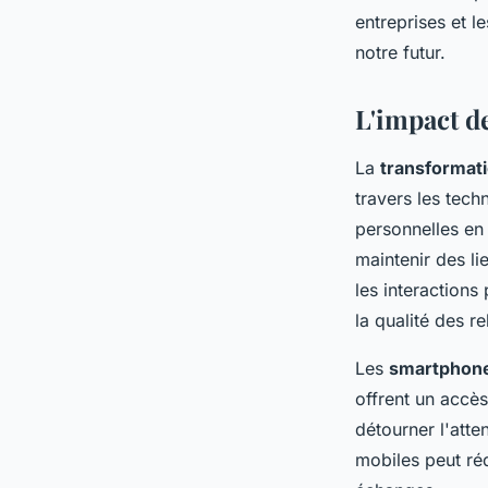
entreprises et l
notre futur.
Tom
•
9 octobre 2024
•
10 min de lecture
L'impact de
La
transformat
travers les tec
personnelles en 
maintenir des li
les interactions
la qualité des r
Les
smartphon
offrent un accè
détourner l'atte
mobiles peut réd