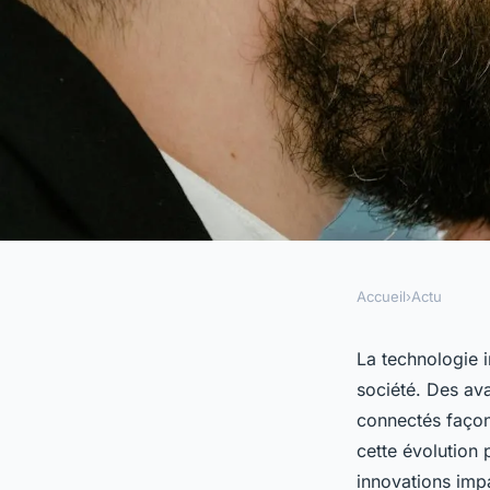
Accueil
›
Actu
ACTU
Comment la technol
La technologie i
société. Des avan
transforme la sociét
connectés façon
cette évolution
pouvez pas ignorer
innovations impa