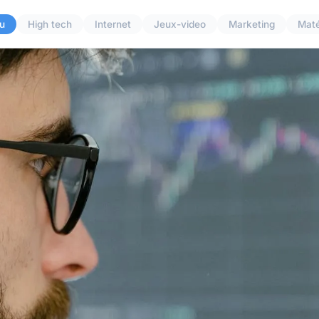
u
High tech
Internet
Jeux-video
Marketing
Maté