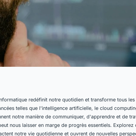
ogie informatique
nformatique redéfinit notre quotidien et transforme tous les
cées telles que l'intelligence artificielle, le cloud computin
é que vous ne
nent notre manière de communiquer, d'apprendre et de trava
 peut nous laisser en marge de progrès essentiels. Explore
ctent notre vie quotidienne et ouvrent de nouvelles perspe