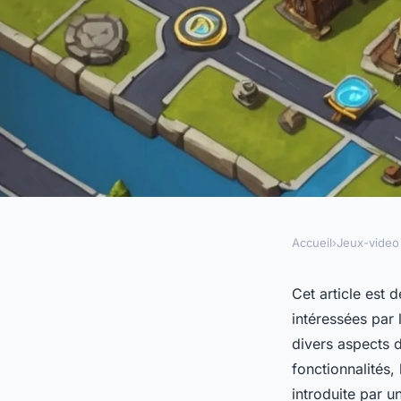
Accueil
›
Jeux-video
JEUX-VIDEO
Quelles sont les mei
Cet article est 
intéressées par 
pour concevoir une 
divers aspects d
fonctionnalités,
utilisateur intuitive
introduite par u