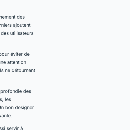
nnement des
rniers ajoutent
des utilisateurs
pour éviter de
une attention
els ne détournent
pprofondie des
s, les
 Un bon designer
yante.
si servir à