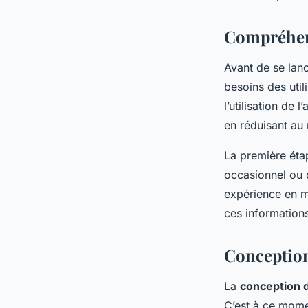
stratégie en temps r
Compréhens
Avant de se lanc
Tom
•
16 septembre 2024
•
5 min de lecture
besoins des util
l’utilisation de 
en réduisant au
La première étap
occasionnel ou d
expérience en ma
ces information
Conception 
La
conception d
C’est à ce momen