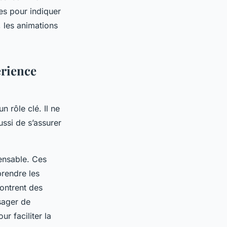
es pour indiquer
, les animations
érience
un rôle clé. Il ne
ussi de s’assurer
pensable. Ces
prendre les
contrent des
sager de
r faciliter la