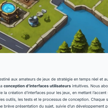
lleures pratiques
destiné aux amateurs de jeux de stratégie en temps réel et 
la
conception d’interfaces utilisateurs
intuitives. Nous abo
interface
e la création d’interfaces pour les jeux, en mettant l’accent 
 les outils, les tests et le processus de conception. Chaque 
 dans un jeu de
ne brève présentation du sujet, suivie d’un développement pl