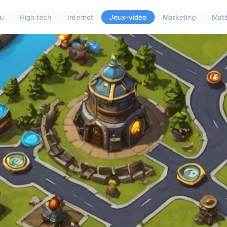
u
High tech
Internet
Jeux-video
Marketing
Maté