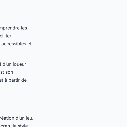
omprendre les
iliter
t accessibles et
il d’un joueur
est son
t à partir de
éation d’un jeu.
ran, le style