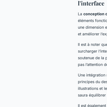
l’interface
La
conception de
éléments fonctio
une dimension es
et améliorer l’ex
Il est à noter q
surcharger l’int
soutenue de la p
pas l’attention d
Une intégration
principes du de
illustrations et
saura équilibrer
Il est également